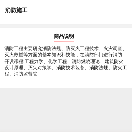
消防施工
商品说明
消防工程主要研究消防法规、防灭火工程技术、火灾调查、
灭火救援等方面的基本知识和技能，在消防部门进行消防管
理、灭火救援、火灾调查等。例如：大厦内火灾报警器、消
开设课程:
工程力学、化学工程、消防燃烧理论、建筑防火
火栓等消防设施的管理，火灾等事故的抢险救援、起因调查
设计原理、灭灾对策学、消防技术装备、消防法规、防火工
等。
程、消防监督管